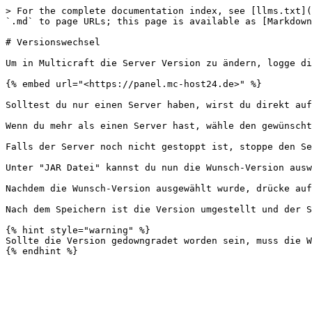
> For the complete documentation index, see [llms.txt](
`.md` to page URLs; this page is available as [Markdown
# Versionswechsel

Um in Multicraft die Server Version zu ändern, logge di
{% embed url="<https://panel.mc-host24.de>" %}

Solltest du nur einen Server haben, wirst du direkt auf
Wenn du mehr als einen Server hast, wähle den gewünscht
Falls der Server noch nicht gestoppt ist, stoppe den Se
Unter "JAR Datei" kannst du nun die Wunsch-Version ausw
Nachdem die Wunsch-Version ausgewählt wurde, drücke auf
Nach dem Speichern ist die Version umgestellt und der S
{% hint style="warning" %}

Sollte die Version gedowngradet worden sein, muss die W